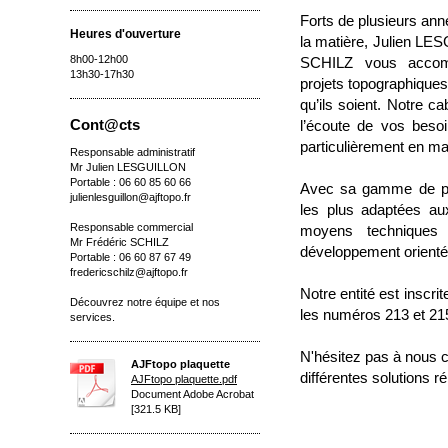
Forts de plusieurs an
Heures d'ouverture
la matière, Julien LE
8h00-12h00
SCHILZ vous accom
13h30-17h30
projets topographique
qu’ils soient. Notre 
Cont@cts
l’écoute de vos besoin
particulièrement en ma
Responsable administratif
Mr Julien LESGUILLON
Portable : 06 60 85 60 66
Avec sa gamme de pre
julienlesguillon@ajftopo.fr
les plus adaptées au
Responsable commercial
moyens technique
Mr Frédéric SCHILZ
développement orientés
Portable : 06 60 87 67 49
fredericschilz@ajftopo.fr
Notre entité est insc
Découvrez notre équipe et nos
les numéros 213 et 21
services.
N'hésitez pas à nous c
AJFtopo plaquette
différentes solutions r
AJFtopo plaquette.pdf
Document Adobe Acrobat
[321.5 KB]