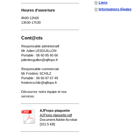
Liens
Informations légales
Heures d'ouverture
8h00-12h00
13h30-17h30
Cont@cts
Responsable administratif
Mr Julien LESGUILLON
Portable : 06 60 85 60 66
julienlesguillon@ajftopo.fr
Responsable commercial
Mr Frédéric SCHILZ
Portable : 06 60 87 67 49
fredericschilz@ajftopo.fr
Découvrez notre équipe et nos
services.
AJFtopo plaquette
AJFtopo plaquette.pdf
Document Adobe Acrobat
[321.5 KB]