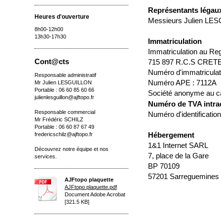
Représentants légau
Heures d'ouverture
Messieurs Julien LES
8h00-12h00
13h30-17h30
Immatriculation
Immatriculation au Re
Cont@cts
715 897 R.C.S CRETE
Numéro d'immatriculati
Responsable administratif
Numéro APE : 7112A
Mr Julien LESGUILLON
Portable : 06 60 85 60 66
Société anonyme au ca
julienlesguillon@ajftopo.fr
Numéro de TVA intr
Responsable commercial
Numéro d'identificati
Mr Frédéric SCHILZ
Portable : 06 60 87 67 49
Hébergement
fredericschilz@ajftopo.fr
1&1 Internet SARL
Découvrez notre équipe et nos
7, place de la Gare
services.
BP 70109
57201 Sarreguemines
AJFtopo plaquette
AJFtopo plaquette.pdf
Document Adobe Acrobat
[321.5 KB]