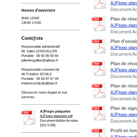
AJFtopo plan 
Document Ado
Heures d'ouverture
8h00-12h00
Plan de rés
13h30-17h30
AJFtopo plan
Document Ado
Cont@cts
Plan d'assa
Responsable administratif
AJFtopo plan
Mr Julien LESGUILLON
Document Ado
Portable : 06 60 85 60 66
julienlesguillon@ajftopo.fr
Plan de réc
AJFtopo plan 
Responsable commercial
Mr Frédéric SCHILZ
Document Ado
Portable : 06 60 87 67 49
fredericschilz@ajftopo.fr
Plan de réco
AJFtopo plan
Découvrez notre équipe et nos
services.
Document Ado
Plan de sign
AJFtopo plaquette
AJFtopo plan 
AJFtopo plaquette.pdf
Document Ado
Document Adobe Acrobat
[321.5 KB]
Profil en lo
AJFtopo profi