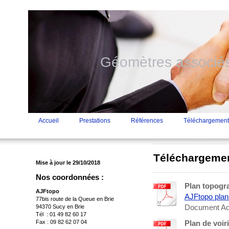
Géomètres associés
Accueil
Prestations
Références
Téléchargement
Téléchargemen
Mise à jour le 29/10/2018
Nos coordonnées :
Plan topogr
AJFtopo
AJFtopo plan
77bis route de la Queue en Brie
Document Ado
94370 Sucy en Brie
Tél : 01 49 82 60 17
Fax : 09 82 62 07 04
Plan de voir