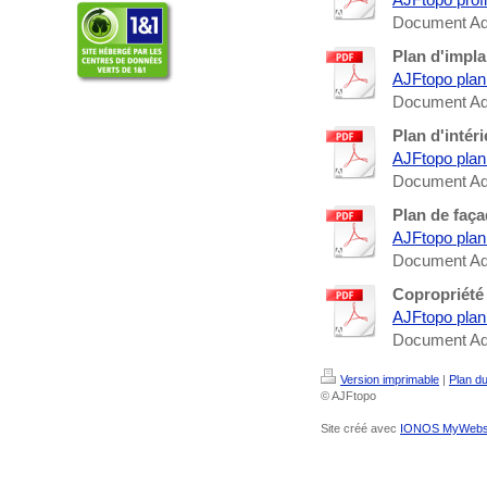
Document Ado
Plan d'impla
AJFtopo plan 
Document Ado
Plan d'intéri
AJFtopo plan 
Document Ado
Plan de faç
AJFtopo plan
Document Ado
Copropriété
AJFtopo plan 
Document Ado
Version imprimable
|
Plan du
© AJFtopo
Site créé avec
IONOS MyWebs